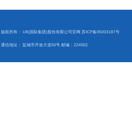
版权所有： U8(国际集团)股份有限公司官网 苏ICP备05003187号
通信地址：
盐城市开放大道50号 邮编：224002