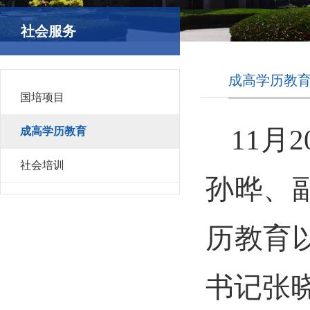
社会服务
成高学历教
国培项目
11
月
2
成高学历教育
社会培训
孙晔、
历教育
书记张